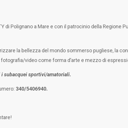
di Polignano a Mare e con il patrocinio della Regione Pug
orizzare la bellezza del mondo sommerso pugliese, la con
so la fotografia/video come forma d’arte e mezzo di espres
i i subacquei sportivi/amatoriali.
 numero:
340/5406940.
ntare!