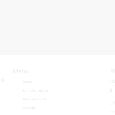
na 2026
Istruttore e Cross Over da altra didattica
Menu
R
ea
Si
Home
in
Le nostre attività
News ed Eventi
te
Prodotti
ce