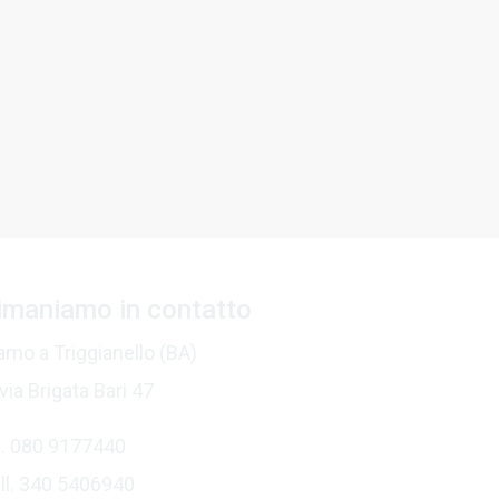
imaniamo in contatto
amo a Triggianello (BA)
 via Brigata Bari 47
l. 080 9177440
ll. 340 5406940